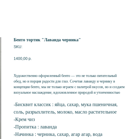
Бенто тортик "Лаванда черника"
SKU:
1400,00
р.
Художественно оформленный бенто — это не только питательный
обед, но и порция радости для глаз. Сочетая лаванду и чернику в
концепции бенто, мы не только играем с палитрой вкусов, но и создаем
визуальное наслаждение, вдохновленное природой и утонченностью
-Бисквит классик : яйца, сахар, мука пшеничная,
соль, разрыхлитель, молоко, масло растительное
-Крем чиз
-Пропитка : лаванда
-Начинка : черника, сахар, агар агар, вода